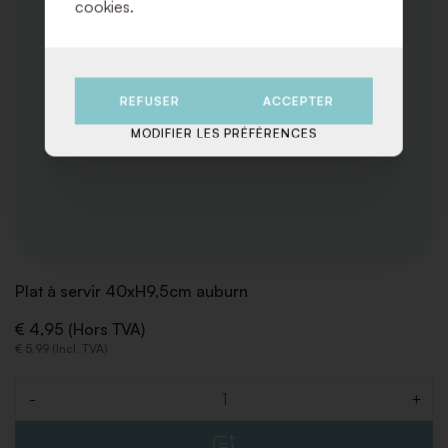
cookies.
REFUSER
ACCEPTER
MODIFIER LES PRÉFÉRENCES
Plat à servir 40xH9,5cm auburn
€ 4,95 (Hors TVA)
€ 5,99 (Incl. TVA)
-
+
Quantité