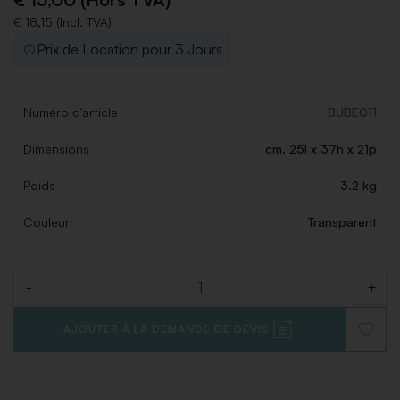
€ 18,15 (Incl. TVA)
Prix de Location pour 3 Jours
Numéro d'article
BUBE011
Dimensions
cm. 25l x 37h x 21p
Poids
3.2 kg
Couleur
Transparent
-
+
Quantité
AJOUTER À LA DEMANDE DE DEVIS
AJOUT
À
LA
LISTE
DE