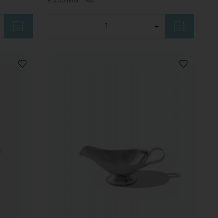
€ 3,03 (Incl. TVA)
-
+
Quantité
AJOUTER
AJOUTER
À
À
LA
LA
LISTE
LISTE
DE
DE
SOUHAITS
SOUHAITS