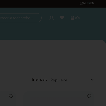
NL
FR
EN
(0)
la recherche...
Trier par:
AJOUTER
AJOUTER
À
À