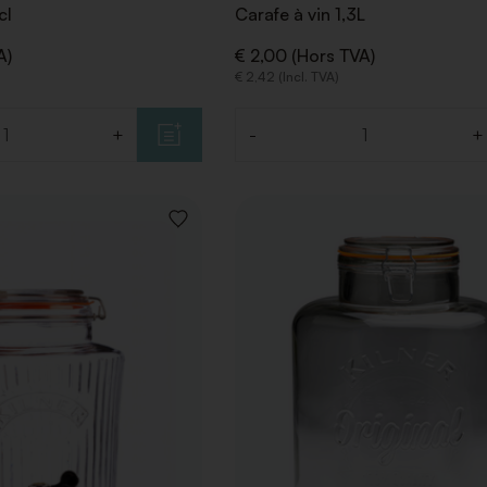
cl
Carafe à vin 1,3L
A)
€ 2,00 (Hors TVA)
€ 2,42 (Incl. TVA)
+
-
+
Quantité
AJOUTER
À
LA
LISTE
DE
SOUHAITS