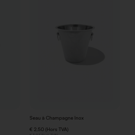
LA
LA
LISTE
LISTE
DE
DE
SOUHAITS
SOUHAITS
n
Seau à Champagne Inox
€ 2,50 (Hors TVA)