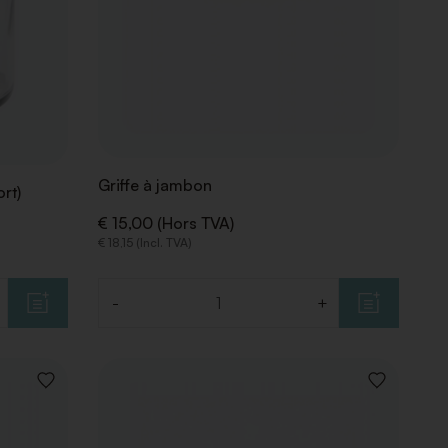
Griffe à jambon
rt)
€ 15,00 (Hors TVA)
€ 18,15 (Incl. TVA)
-
+
Quantité
AJOUTER
AJOUTER
À
À
LA
LA
LISTE
LISTE