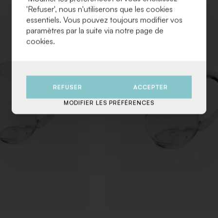
'Refuser', nous n'utiliserons que les cookies
AJOUTER
essentiels. Vous pouvez toujours modifier vos
À
paramètres par la suite via notre page de
LA
cookies.
LISTE
DE
SOUHAITS
REFUSER
ACCEPTER
MODIFIER LES PRÉFÉRENCES