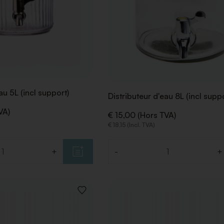
au 5L (incl support)
Distributeur d'eau 8L (incl suppo
VA)
€ 15,00 (Hors TVA)
€ 18,15 (Incl. TVA)
+
-
+
Quantité
AJOUTER
À
LA
LISTE