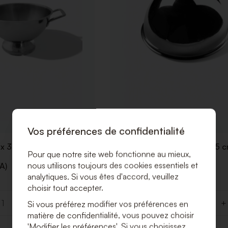
Vos préférences de confidentialité
x 3L (Ø 25)
Cloche à assiette Inox Ø 23,5 
Pour que notre site web fonctionne au mieux,
nous utilisons toujours des cookies essentiels et
A)
€ 3,50 (Hors TVA)
analytiques. Si vous êtes d'accord, veuillez
€ 4,24 (Incl. TVA)
choisir tout accepter.
+
-
+
Si vous préférez modifier vos préférences en
Quantité
matière de confidentialité, vous pouvez choisir
'Modifier les préférences'. Si vous choisissez