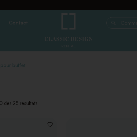
Contact
Commencer 
 pour buffet
0 des 25 résultats
AJOUTER
À