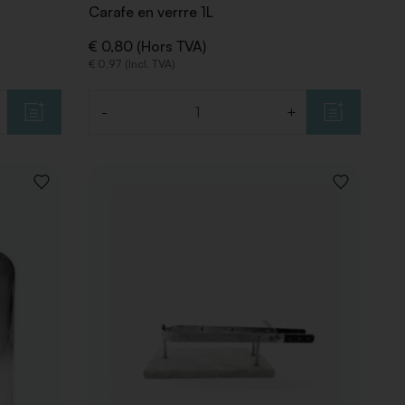
Carafe en verrre 1L
€ 0,80 (Hors TVA)
€ 0,97 (Incl. TVA)
-
+
Quantité
AJOUTER
AJOUTER
À
À
LA
LA
LISTE
LISTE
DE
DE
SOUHAITS
SOUHAITS