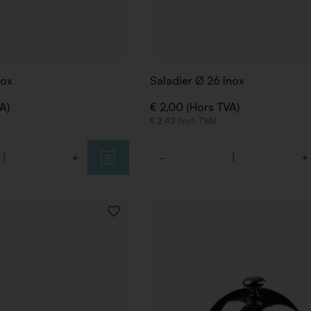
nox
Saladier Ø 26 Inox
A)
€ 2,00 (Hors TVA)
€ 2,42 (Incl. TVA)
+
-
+
Quantité
AJOUTER
À
LA
LISTE
DE
SOUHAITS