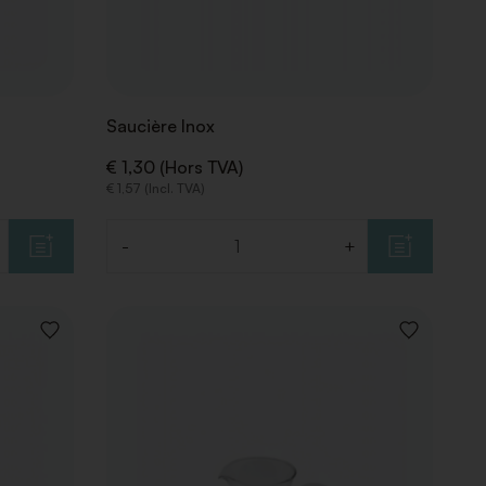
Saucière Inox
€ 1,30 (Hors TVA)
€ 1,57 (Incl. TVA)
-
+
Quantité
AJOUTER
AJOUTER
À
À
LA
LA
LISTE
LISTE
DE
DE
SOUHAITS
SOUHAITS