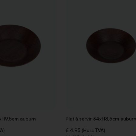
LA
LISTE
DE
SOUHAITS
40xH9,5cm auburn
Plat à servir 34xH8,5cm aubur
A)
€ 4,95 (Hors TVA)