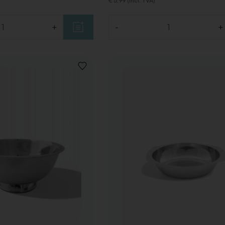
€ 5,99 (Incl. TVA)
+
-
+
Quantité
AJOUTER
À
LA
LISTE
DE
SOUHAITS