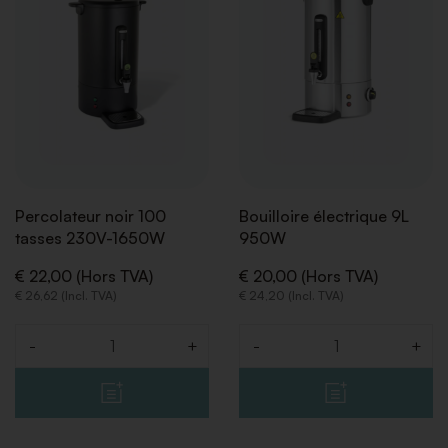
LISTE
LISTE
DE
DE
SOUHAITS
SOUHA
Percolateur noir 100
Bouilloire électrique 9L
tasses 230V-1650W
950W
€ 22,00 (Hors TVA)
€ 20,00 (Hors TVA)
€ 26,62 (Incl. TVA)
€ 24,20 (Incl. TVA)
-
+
-
+
Quantité
Quantité