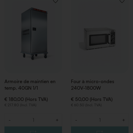
AJOUTER
AJOUT
À
À
LA
LA
LISTE
LISTE
DE
DE
SOUHAITS
SOUHA
Armoire de maintien en
Four à micro-ondes
temp. 40GN 1/1
240V-1800W
€ 180,00 (Hors TVA)
€ 50,00 (Hors TVA)
€ 217,80 (Incl. TVA)
€ 60,50 (Incl. TVA)
-
+
-
+
Quantité
Quantité