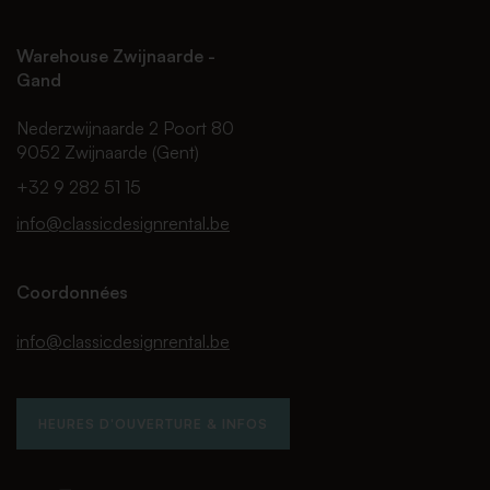
Warehouse Zwijnaarde -
Gand
Nederzwijnaarde 2 Poort 80
9052 Zwijnaarde (Gent)
+32 9 282 51 15
info@classicdesignrental.be
Coordonnées
info@classicdesignrental.be
HEURES D'OUVERTURE & INFOS