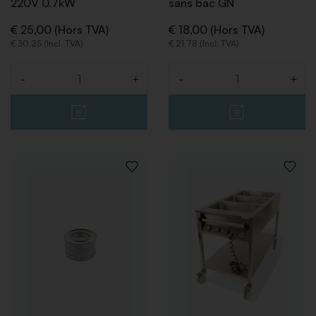
220V 0.7kW
sans bac GN
€ 25,00 (Hors TVA)
€ 18,00 (Hors TVA)
€ 30,25 (Incl. TVA)
€ 21,78 (Incl. TVA)
-
+
-
+
Quantité
Quantité
AJOUTER
AJOUT
À
À
LA
LA
LISTE
LISTE
DE
DE
SOUHAITS
SOUHA