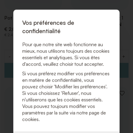
Pot de pate à bruler
Chariot bain-marie 3 x 1
Vos préférences de
GN Fourni sans bac GN
€ 2,00 (Hors TVA)
confidentialité
€ 2,42 (Incl. TVA)
€ 75,00 (Hors TVA)
€ 90,75 (Incl. TVA)
Pour que notre site web fonctionne au
mieux, nous utilisons toujours des cookies
-
+
-
+
essentiels et analytiques. Si vous êtes
Quantité
Quantité
d'accord, veuillez choisir tout accepter.
Si vous préférez modifier vos préférences
en matière de confidentialité, vous
pouvez choisir 'Modifier les préférences'.
Si vous choisissez 'Refuser', nous
AJOUTER
AJOUT
n'utiliserons que les cookies essentiels.
À
À
Vous pouvez toujours modifier vos
LA
LA
LISTE
LISTE
paramètres par la suite via notre page de
DE
DE
cookies.
SOUHAITS
SOUHA