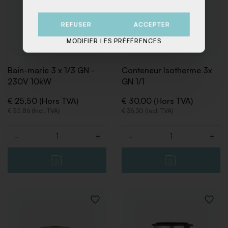
REFUSER
ACCEPTER
MODIFIER LES PRÉFÉRENCES
Bain-marie 3 x 1/3 GN -
Conteneur Isotherme 3x
230V 10kW
GN 1/1
€ 25,50 (Hors TVA)
€ 30,00 (Hors TVA)
€ 30,86 (Incl. TVA)
€ 36,30 (Incl. TVA)
-
+
-
+
Quantité
Quantité
AJOUTER
AJOUT
À
À
LA
LA