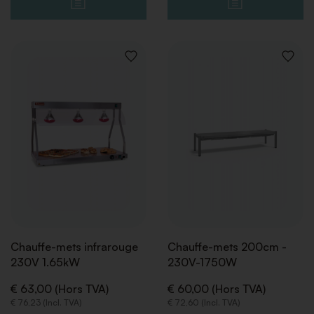
AJOUTER
AJOUT
À
À
LA
LA
LISTE
LISTE
DE
DE
SOUHAITS
SOUHA
Chauffe-mets infrarouge
Chauffe-mets 200cm -
230V 1.65kW
230V-1750W
€ 63,00 (Hors TVA)
€ 60,00 (Hors TVA)
€ 76,23 (Incl. TVA)
€ 72,60 (Incl. TVA)