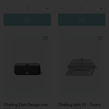
-
+
-
+
Quantité
Quantité
AJOUTER
AJOUT
À
À
LA
LA
LISTE
LISTE
DE
DE
SOUHAITS
SOUHA
Chafing Dish Design noir
Chafing dish 1/1 - Fourni