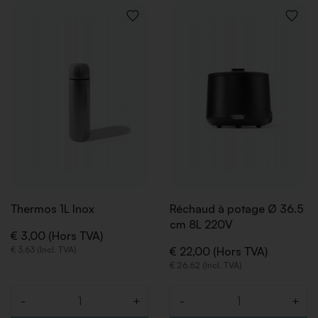
AJOUTER
AJOUT
À
À
LA
LA
LISTE
LISTE
DE
DE
SOUHAITS
SOUHA
Thermos 1L Inox
Réchaud à potage Ø 36.5
cm 8L 220V
€ 3,00 (Hors TVA)
€ 3,63 (Incl. TVA)
€ 22,00 (Hors TVA)
€ 26,62 (Incl. TVA)
-
+
-
+
Quantité
Quantité