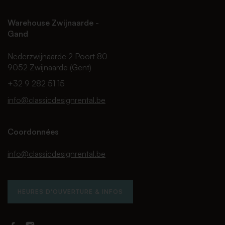
Warehouse Zwijnaarde -
Gand
Nederzwijnaarde 2 Poort 80
9052 Zwijnaarde (Gent)
+32 9 282 51 15
info@classicdesignrental.be
Coordonnées
info@classicdesignrental.be
HEURES D'OUVERTURE & INFOS
Facebook
Instagram