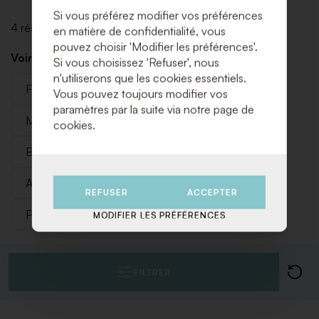
Si vous préférez modifier vos préférences
4 résultats
en matière de confidentialité, vous
pouvez choisir 'Modifier les préférences'.
Voir aussi les catégories ci-dessous :
Si vous choisissez 'Refuser', nous
n'utiliserons que les cookies essentiels.
Fournitures pour buffet
Vous pouvez toujours modifier vos
paramètres par la suite via notre page de
Matériel de maintien en température
cookies.
Bacs gastronormes et Casseroles
Friteuses
Aménagement de cuisine
Fours
REFUSER
ACCEPTER
Plaques de cuisson
BBQ
MODIFIER LES PRÉFÉRENCES
FILTRER