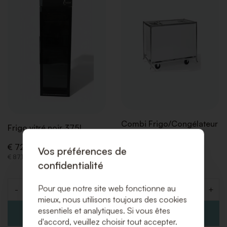
À
À
LA
LA
LISTE
LISTE
DE
DE
SOUHAITS
SOUHA
Combi Frigo/Congélateur
Frigo vitré noir 375L
314L
€ 72,00 (Hors TVA)
Vos préférences de
€ 32,50 (Hors TVA)
€ 87,12 (Incl. TVA)
confidentialité
€ 39,33 (Incl. TVA)
Pour que notre site web fonctionne au
-
+
-
+
Quantité
Quantité
mieux, nous utilisons toujours des cookies
essentiels et analytiques. Si vous êtes
d'accord, veuillez choisir tout accepter.