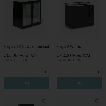
SOUHAITS
SOUHA
Frigo vitré 250L (2 portes)
Frigo 279L Noir
€ 55,00 (Hors TVA)
€ 40,00 (Hors TVA)
€ 66,55 (Incl. TVA)
€ 48,40 (Incl. TVA)
RETOUR
RETOUR
-
+
-
+
Quantité
Quantité
AJOUTER
AJOUT