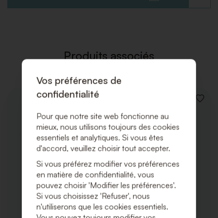
À
LA
LISTE
DE
SOUHAI
Produits associés
Vos préférences de
confidentialité
AJOUT
À
Pour que notre site web fonctionne au
LA
mieux, nous utilisons toujours des cookies
LISTE
DE
essentiels et analytiques. Si vous êtes
SOUHA
d'accord, veuillez choisir tout accepter.
Si vous préférez modifier vos préférences
en matière de confidentialité, vous
pouvez choisir 'Modifier les préférences'.
Si vous choisissez 'Refuser', nous
n'utiliserons que les cookies essentiels.
Vous pouvez toujours modifier vos