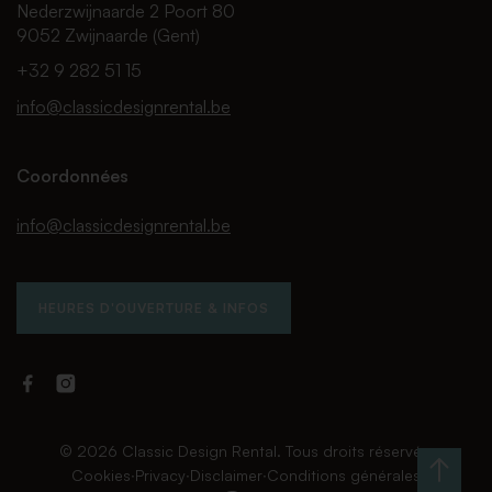
Nederzwijnaarde 2 Poort 80
9052 Zwijnaarde (Gent)
+32 9 282 51 15
info@classicdesignrental.be
Coordonnées
info@classicdesignrental.be
HEURES D'OUVERTURE & INFOS
Facebook
Instagram
Classic
Classic
Design
Design
Rental
Rental
© 2026 Classic Design Rental. Tous droits réservés.
Cookies
∙
Privacy
∙
Disclaimer
∙
Conditions générales