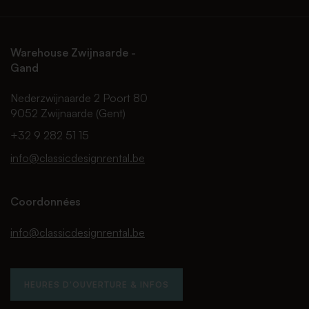
Warehouse Zwijnaarde -
Gand
Nederzwijnaarde 2 Poort 80
9052 Zwijnaarde (Gent)
+32 9 282 51 15
info@classicdesignrental.be
Coordonnées
info@classicdesignrental.be
HEURES D'OUVERTURE & INFOS