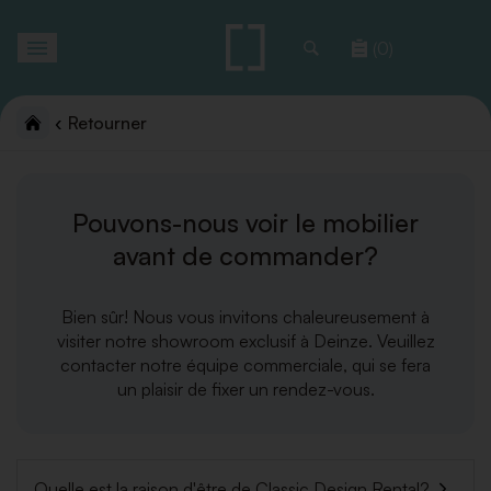
Toggle
(0)
navigation
Retourner
Pouvons-nous voir le mobilier
avant de commander?
Bien sûr! Nous vous invitons chaleureusement à
visiter notre showroom exclusif à Deinze. Veuillez
contacter notre équipe commerciale, qui se fera
un plaisir de fixer un rendez-vous.
Quelle est la raison d'être de Classic Design Rental?