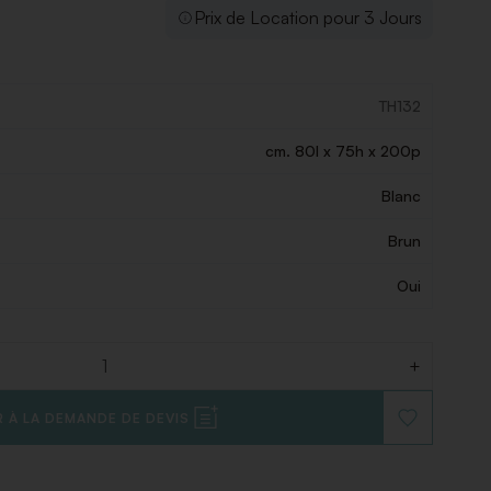
Prix de Location pour 3 Jours
TH132
cm. 80l x 75h x 200p
Blanc
Brun
Oui
+
 À LA DEMANDE DE DEVIS
AJOUTER
À
LA
LISTE