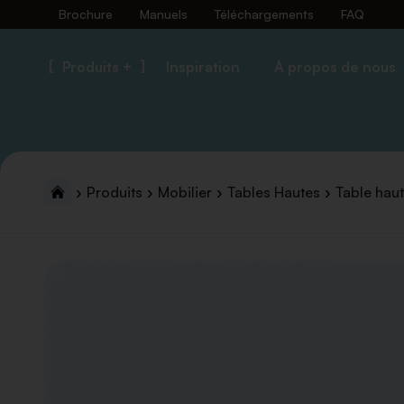
Brochure
Manuels
Téléchargements
FAQ
Produits +
Inspiration
À propos de nous
Produits
Mobilier
Tables Hautes
Table hau