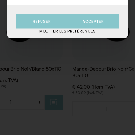
REFUSER
ACCEPTER
MODIFIER LES PRÉFÉRENCES
out Brio Noir/Blanc 80x110
Mange-Debout Brio Noir/Ca
80x110
ors TVA)
 TVA)
€ 42,00 (Hors TVA)
€ 50,82 (Incl. TVA)
+
-
Quantité