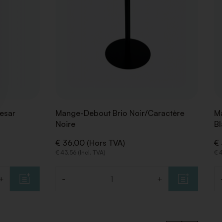
esar
Mange-Debout Brio Noir/Caractère
Ma
Noire
Bl
€ 36,00 (Hors TVA)
€ 
€ 43,56 (Incl. TVA)
€ 4
+
-
+
Quantité
Q