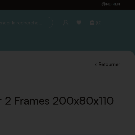
NL
FR
EN
(0)
la recherche...
Retourner
r 2 Frames 200x80x110