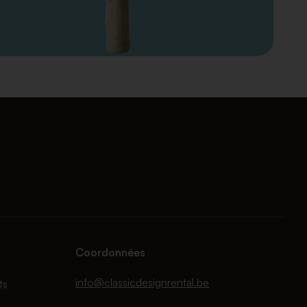
Coordonnées
info@classicdesignrental.be
ts