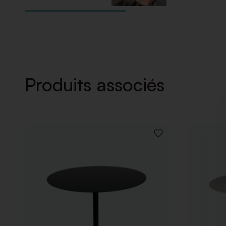
Produits associés
AJOUTER
À
LA
LISTE
DE
SOUHAITS