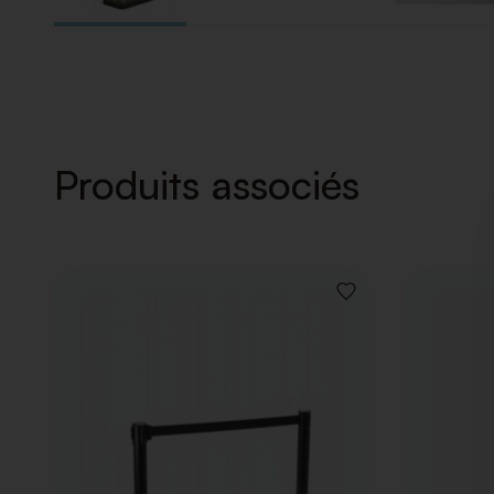
Produits associés
AJOUTER
À
LA
LISTE
DE
SOUHAITS