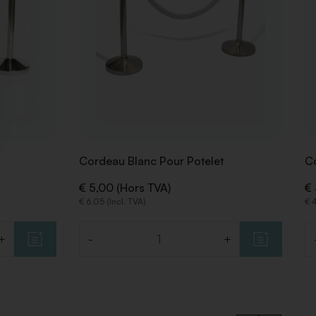
Cordeau Blanc Pour Potelet
Co
€ 5,00 (Hors TVA)
€ 
€ 6,05 (Incl. TVA)
€ 4
+
-
+
Quantité
Q