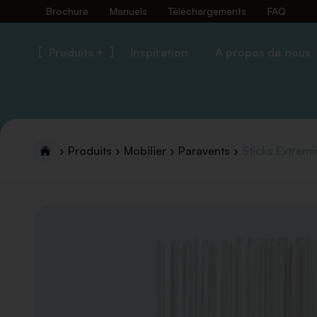
Brochure
Manuels
Téléchargements
FAQ
Produits +
Inspiration
À propos de nous
Produits
Mobilier
Paravents
Sticks Extremi