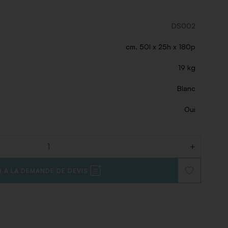
DS002
cm. 50l x 25h x 180p
19 kg
Blanc
Oui
+
 À LA DEMANDE DE DEVIS
AJOUTER
À
LA
LISTE
DE
SOUHAITS