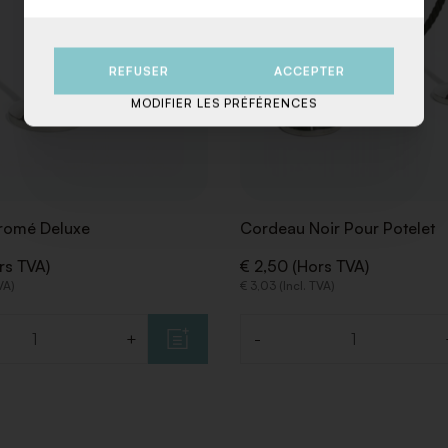
REFUSER
ACCEPTER
MODIFIER LES PRÉFÉRENCES
hromé Deluxe
Cordeau Noir Pour Potelet
rs TVA)
€ 2,50 (Hors TVA)
VA)
€ 3,03 (Incl. TVA)
+
-
Quantité