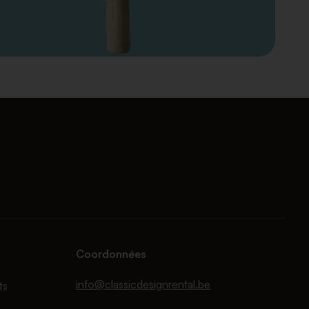
Coordonnées
info@classicdesignrental.be
ts