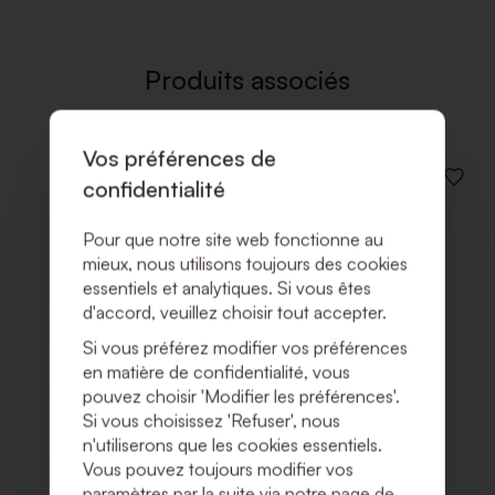
LISTE
DE
SOUHAI
Produits associés
Vos préférences de
confidentialité
AJOUT
À
LA
Pour que notre site web fonctionne au
LISTE
DE
mieux, nous utilisons toujours des cookies
SOUHA
essentiels et analytiques. Si vous êtes
d'accord, veuillez choisir tout accepter.
Si vous préférez modifier vos préférences
en matière de confidentialité, vous
pouvez choisir 'Modifier les préférences'.
Si vous choisissez 'Refuser', nous
n'utiliserons que les cookies essentiels.
Vous pouvez toujours modifier vos
paramètres par la suite via notre page de