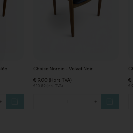
clée
Chaise Nordic - Velvet Noir
C
€ 9,00 (Hors TVA)
€ 
€ 10,89 (Incl. TVA)
€ 9
+
-
+
Quantité
Q