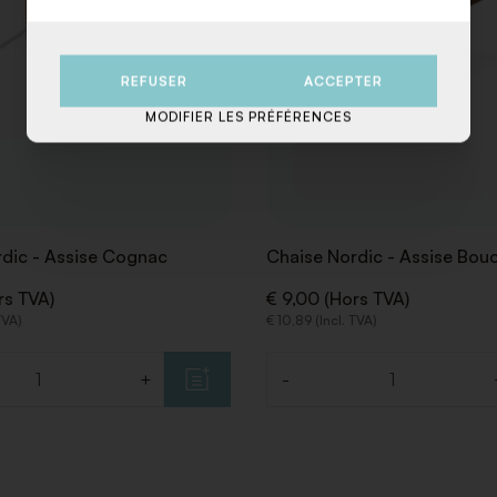
REFUSER
ACCEPTER
MODIFIER LES PRÉFÉRENCES
dic - Assise Cognac
Chaise Nordic - Assise Bou
rs TVA)
€ 9,00 (Hors TVA)
TVA)
€ 10,89 (Incl. TVA)
+
-
Quantité