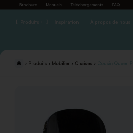
Brochure
Manuels
Téléchargements
FAQ
Produits +
Inspiration
À propos de nous
Produits
Mobilier
Chaises
Cousin Queen P