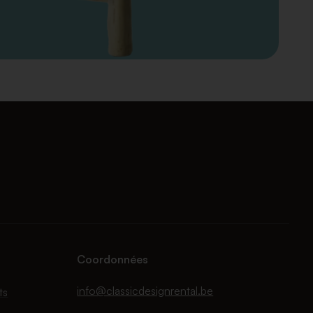
Coordonnées
info@classicdesignrental.be
ts