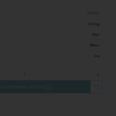
FC006
0.6 kg
Noir
Blanc
Oui
+
 À LA DEMANDE DE DEVIS
AJOUTER
À
LA
LISTE
DE
SOUHAITS