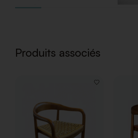
Produits associés
AJOUTER
À
LA
LISTE
DE
SOUHAITS