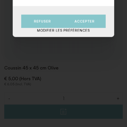
REFUSER
ACCEPTER
MODIFIER LES PRÉFÉRENCES
Coussin 45 x 45 cm Olive
€ 5,00 (Hors TVA)
€ 6,05 (Incl. TVA)
-
+
Quantité