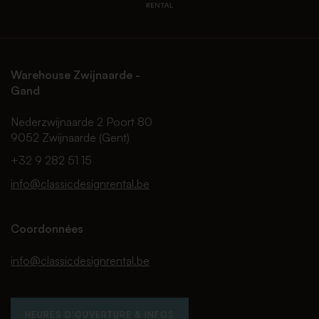
Warehouse Zwijnaarde -
Gand
Nederzwijnaarde 2 Poort 80
9052 Zwijnaarde (Gent)
+32 9 282 51 15
info@classicdesignrental.be
Coordonnées
info@classicdesignrental.be
HEURES D'OUVERTURE & INFOS