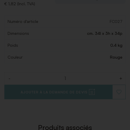
€ 1,82 (Incl. TVA)
Numéro d'article
FC027
Dimensions
cm. 34l x 3h x 34p
Poids
0.4 kg
Couleur
Rouge
-
+
Quantité
AJOUTER À LA DEMANDE DE DEVIS
AJOUT
À
LA
LISTE
DE
SOUHAI
Produits associés