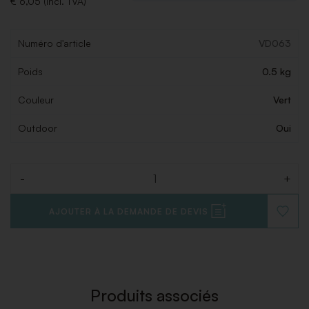
€ 6,05 (Incl. TVA)
Numéro d'article
VD063
Poids
0.5 kg
Couleur
Vert
Outdoor
Oui
-
+
Quantité
AJOUTER À LA DEMANDE DE DEVIS
AJOUT
À
LA
LISTE
DE
SOUHAI
Produits associés