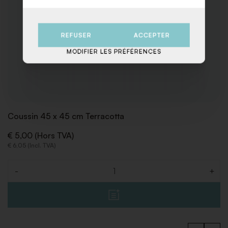
REFUSER
ACCEPTER
MODIFIER LES PRÉFÉRENCES
Coussin 45 x 45 cm Terracotta
€ 5,00 (Hors TVA)
€ 6,05 (Incl. TVA)
-
+
Quantité