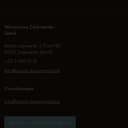
Warehouse Zwijnaarde -
Gand
Nederzwijnaarde 2 Poort 80
9052 Zwijnaarde (Gent)
+32 9 282 51 15
info@classicdesignrental.be
Coordonnées
info@classicdesignrental.be
HEURES D'OUVERTURE & INFOS