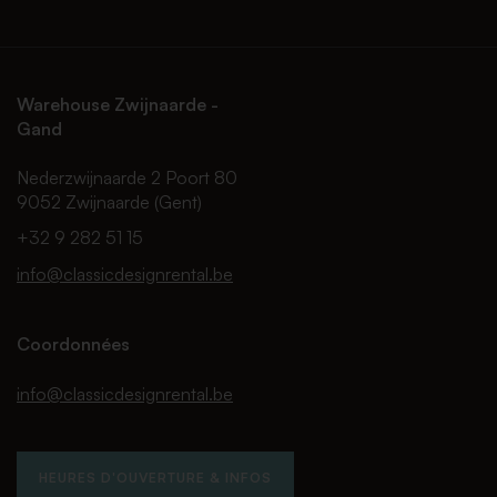
Warehouse Zwijnaarde -
Gand
Nederzwijnaarde 2 Poort 80
9052 Zwijnaarde (Gent)
+32 9 282 51 15
info@classicdesignrental.be
Coordonnées
info@classicdesignrental.be
HEURES D'OUVERTURE & INFOS