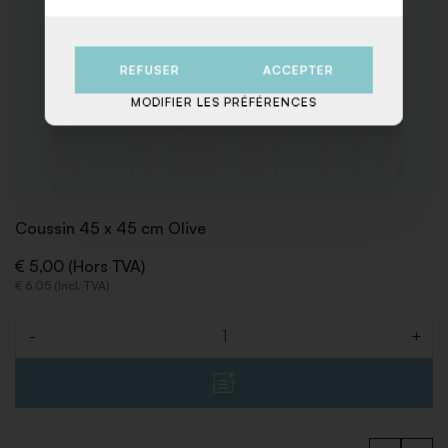
REFUSER
ACCEPTER
MODIFIER LES PRÉFÉRENCES
Coussin 45 x 45 cm Olive
€ 5,00 (Hors TVA)
€ 6,05 (Incl. TVA)
-
+
Quantité