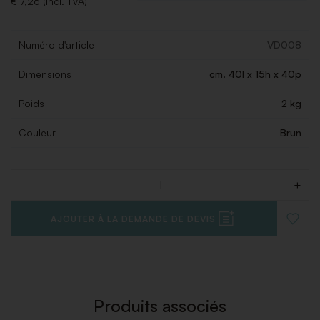
€ 7,26 (Incl. TVA)
Numéro d'article
VD008
Dimensions
cm. 40l x 15h x 40p
Poids
2 kg
Couleur
Brun
-
+
Quantité
AJOUTER À LA DEMANDE DE DEVIS
AJOUT
À
LA
LISTE
DE
SOUHAI
Produits associés