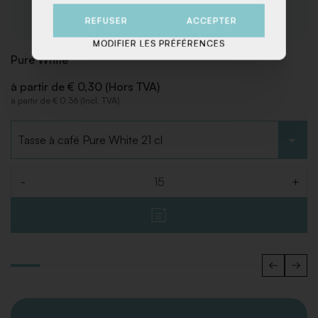
REFUSER
ACCEPTER
MODIFIER LES PRÉFÉRENCES
Pure White
à partir de € 0,30 (Hors TVA)
à partir de € 0,36 (Incl. TVA)
Choisir le type
-
+
Quantité