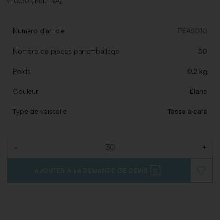
€ 0,30 (Incl. TVA)
Numéro d'article
PEAS010
Nombre de pièces par emballage
30
Poids
0.2 kg
Couleur
Blanc
Type de vaisselle
Tasse à café
-
+
Quantité
AJOUTER À LA DEMANDE DE DEVIS
AJOUT
À
LA
LISTE
DE
SOUHAI