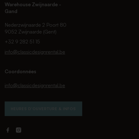
Warehouse Zwijnaarde -
Gand
Nederzwijnaarde 2 Poort 80
9052 Zwijnaarde (Gent)
+32 9 282 51 15
info@classicdesignrental.be
Coordonnées
info@classicdesignrental.be
HEURES D'OUVERTURE & INFOS
Facebook
Instagram
Classic
Classic