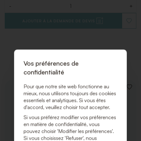
-
+
Quantité
AJOUTER À LA DEMANDE DE DEVIS
AJOUT
À
LA
LISTE
DE
SOUHAI
Produits associés
Vos préférences de
confidentialité
Pour que notre site web fonctionne au
AJOUT
mieux, nous utilisons toujours des cookies
À
essentiels et analytiques. Si vous êtes
LA
LISTE
d'accord, veuillez choisir tout accepter.
DE
SOUHA
Si vous préférez modifier vos préférences
en matière de confidentialité, vous
pouvez choisir 'Modifier les préférences'.
Si vous choisissez 'Refuser', nous