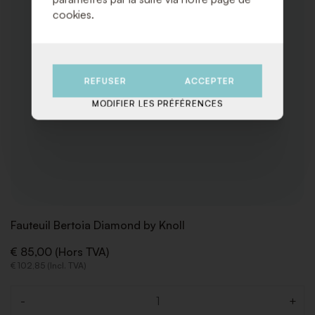
cookies.
REFUSER
ACCEPTER
MODIFIER LES PRÉFÉRENCES
Fauteuil Bertoia Diamond by Knoll
€ 85,00 (Hors TVA)
€ 102,85 (Incl. TVA)
-
+
Quantité