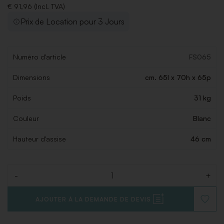
€ 91,96 (Incl. TVA)
Prix de Location pour 3 Jours
Numéro d'article
FS065
Dimensions
cm. 65l x 70h x 65p
Poids
31 kg
Couleur
Blanc
Hauteur d'assise
46 cm
-
+
Quantité
AJOUTER À LA DEMANDE DE DEVIS
AJOUT
À
LA