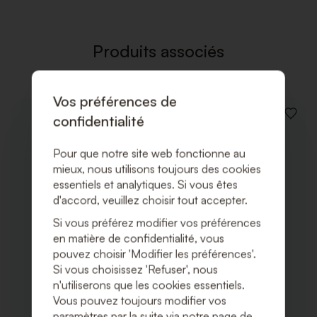
LISTE
DE
SOUHAI
Produits associés
Vos préférences de
confidentialité
AJOUT
À
LA
Pour que notre site web fonctionne au
LISTE
DE
mieux, nous utilisons toujours des cookies
SOUHA
essentiels et analytiques. Si vous êtes
d'accord, veuillez choisir tout accepter.
Si vous préférez modifier vos préférences
en matière de confidentialité, vous
pouvez choisir 'Modifier les préférences'.
Si vous choisissez 'Refuser', nous
n'utiliserons que les cookies essentiels.
Vous pouvez toujours modifier vos
paramètres par la suite via notre page de