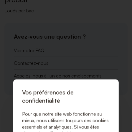
Loués par bac
Avez-vous une question ?
Voir notre FAQ
Contactez-nous
Appelez-nous à l'un de nos emplacements
Vos préférences de
confidentialité
Produits associés
Pour que notre site web fonctionne au
mieux, nous utilisons toujours des cookies
essentiels et analytiques. Si vous êtes