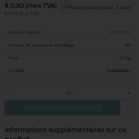
€ 0,30 (Hors TVA)
Prix de Location pour 3 Jours
€ 0,36 (Incl. TVA)
Numéro d'article
GECO003
Nombre de pièces par emballage
40
Poids
0.1 kg
Couleur
Transparent
-
+
Quantité
AJOUTER À LA DEMANDE DE DEVIS
AJOUT
À
LA
LISTE
Informations supplémentaires sur ce
DE
SOUHAI
produit