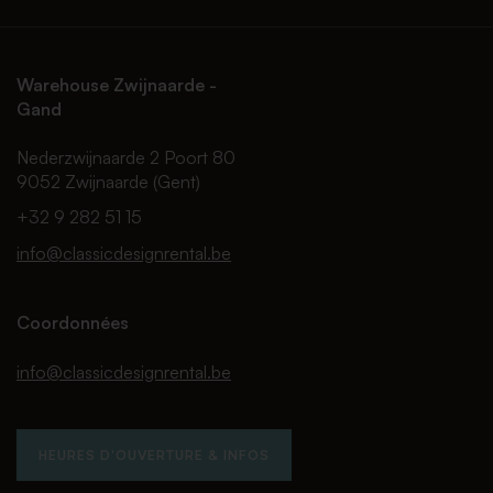
Warehouse Zwijnaarde -
Gand
Nederzwijnaarde 2 Poort 80
9052 Zwijnaarde (Gent)
+32 9 282 51 15
info@classicdesignrental.be
Coordonnées
info@classicdesignrental.be
HEURES D'OUVERTURE & INFOS