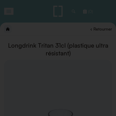
Toggle
(0)
navigation
Retourner
Longdrink Tritan 31cl (plastique ultra
résistant)