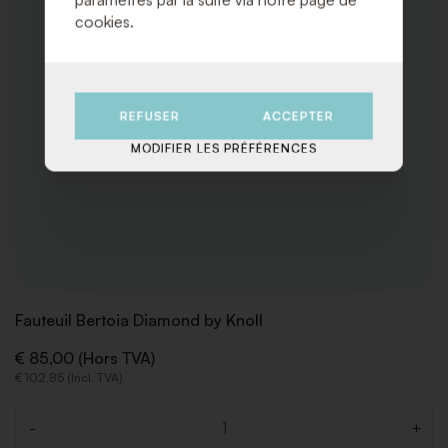
cookies.
REFUSER
ACCEPTER
MODIFIER LES PRÉFÉRENCES
Fauteuil Bertoia Diamond by Knoll
€ 85,00 (Hors TVA)
€ 102,85 (Incl. TVA)
-
+
Quantité