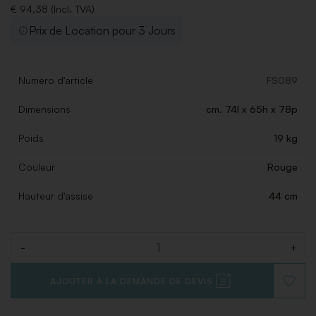
€ 94,38 (Incl. TVA)
Prix de Location pour 3 Jours
Numéro d'article
FS089
Dimensions
cm. 74l x 65h x 78p
Poids
19 kg
Couleur
Rouge
Hauteur d'assise
44 cm
-
+
Quantité
AJOUTER À LA DEMANDE DE DEVIS
AJOUT
À
LA