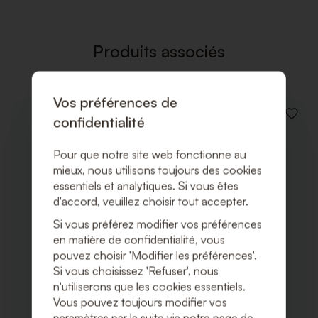
LISTE
DE
SOUHAI
Produits associés
Vos préférences de
confidentialité
AJOUT
À
LA
Pour que notre site web fonctionne au
LISTE
DE
mieux, nous utilisons toujours des cookies
SOUHA
essentiels et analytiques. Si vous êtes
d'accord, veuillez choisir tout accepter.
Si vous préférez modifier vos préférences
en matière de confidentialité, vous
pouvez choisir 'Modifier les préférences'.
Si vous choisissez 'Refuser', nous
n'utiliserons que les cookies essentiels.
Vous pouvez toujours modifier vos
paramètres par la suite via notre page de