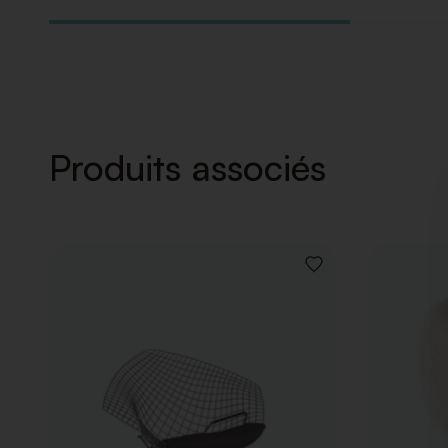
Produits associés
AJOUTER
À
LA
LISTE
DE
SOUHAITS