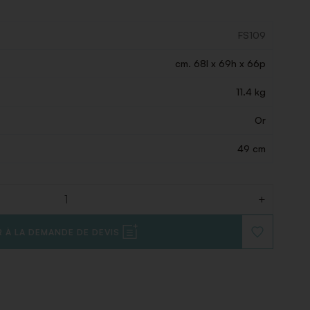
FS109
cm. 68l x 69h x 66p
11.4 kg
Or
49 cm
+
 À LA DEMANDE DE DEVIS
AJOUTER
À
LA
LISTE
DE
SOUHAITS