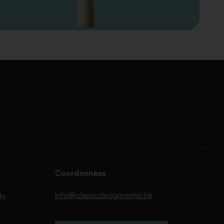
Coordonnées
info@classicdesignrental.be
ts