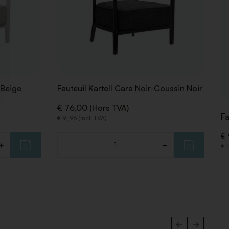
 Beige
Fauteuil Kartell Cara Noir-Coussin Noir
€ 76,00 (Hors TVA)
Fa
€ 91,96 (Incl. TVA)
€ 
+
-
+
€ 1
Quantité
Q