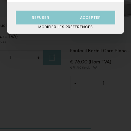
REFUSER
ACCEPTER
ouclé Blanc
MODIFIER LES PRÉFÉRENCES
ors TVA)
TVA)
Fauteuil Kartell Cara Blanc -
+
€ 76,00 (Hors TVA)
€ 91,96 (Incl. TVA)
-
Quantité