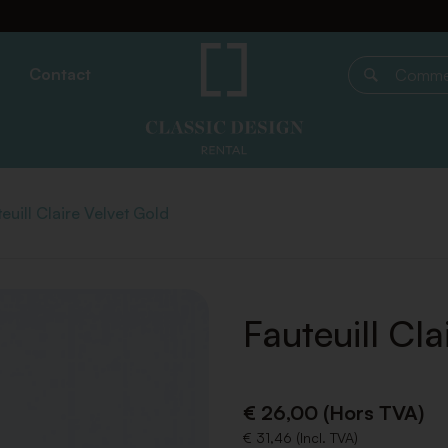
Contact
Commencer 
euill Claire Velvet Gold
Fauteuill Cla
€ 26,00 (Hors TVA)
€ 31,46 (Incl. TVA)