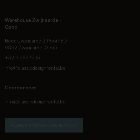
Warehouse Zwijnaarde -
Gand
Nederzwijnaarde 2 Poort 80
9052 Zwijnaarde (Gent)
+32 9 282 51 15
info@classicdesignrental.be
Coordonnées
info@classicdesignrental.be
HEURES D'OUVERTURE & INFOS