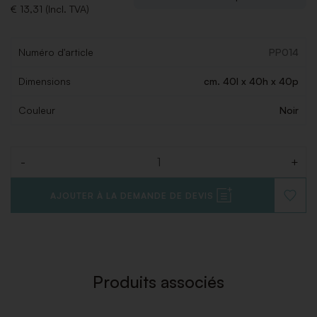
€ 13,31 (Incl. TVA)
Numéro d'article
PP014
Dimensions
cm. 40l x 40h x 40p
Couleur
Noir
-
+
Quantité
AJOUTER À LA DEMANDE DE DEVIS
AJOUT
À
LA
LISTE
DE
SOUHAI
Produits associés