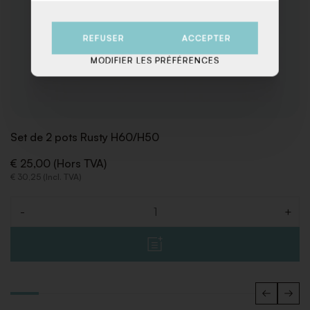
REFUSER
ACCEPTER
MODIFIER LES PRÉFÉRENCES
Set de 2 pots Rusty H60/H50
€ 25,00 (Hors TVA)
€ 30,25 (Incl. TVA)
-
+
Quantité