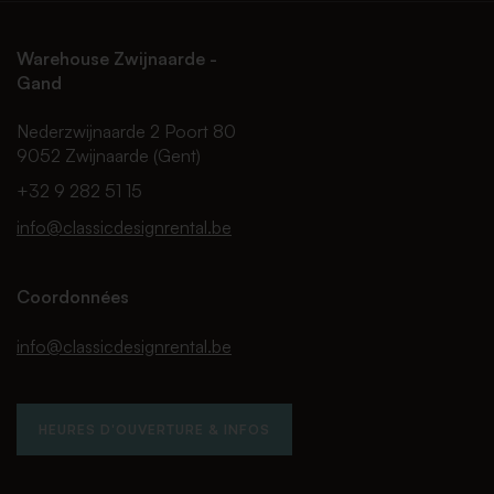
Warehouse Zwijnaarde -
Gand
Nederzwijnaarde 2 Poort 80
9052 Zwijnaarde (Gent)
+32 9 282 51 15
info@classicdesignrental.be
Coordonnées
info@classicdesignrental.be
HEURES D'OUVERTURE & INFOS