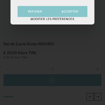
REFUSER
ACCEPTER
MODIFIER LES PRÉFÉRENCES
Set de 2 pots Rusty H60/H50
€ 25,00 (Hors TVA)
€ 30,25 (Incl. TVA)
-
+
Quantité