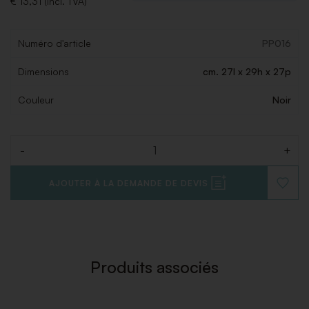
€ 13,31 (Incl. TVA)
Numéro d'article
PP016
Dimensions
cm. 27l x 29h x 27p
Couleur
Noir
-
+
Quantité
AJOUTER À LA DEMANDE DE DEVIS
AJOUT
À
LA
LISTE
DE
SOUHAI
Produits associés