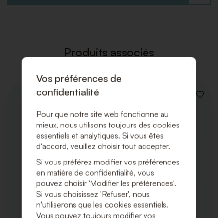
À
LA
LISTE
DE
SOUHAI
Produits associés
Vos préférences de
confidentialité
AJOUT
À
Pour que notre site web fonctionne au
LA
LISTE
mieux, nous utilisons toujours des cookies
DE
essentiels et analytiques. Si vous êtes
SOUHA
d'accord, veuillez choisir tout accepter.
Si vous préférez modifier vos préférences
en matière de confidentialité, vous
pouvez choisir 'Modifier les préférences'.
Si vous choisissez 'Refuser', nous
n'utiliserons que les cookies essentiels.
Vous pouvez toujours modifier vos