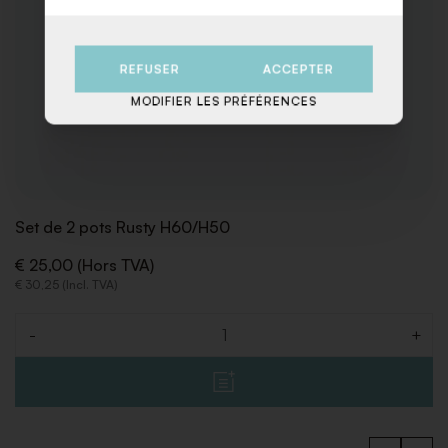
REFUSER
ACCEPTER
MODIFIER LES PRÉFÉRENCES
Set de 2 pots Rusty H60/H50
€ 25,00 (Hors TVA)
€ 30,25 (Incl. TVA)
-
+
Quantité