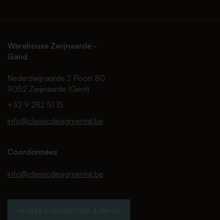
Warehouse Zwijnaarde -
Gand
Nederzwijnaarde 2 Poort 80
9052 Zwijnaarde (Gent)
+32 9 282 51 15
info@classicdesignrental.be
Coordonnées
info@classicdesignrental.be
HEURES D'OUVERTURE & INFOS