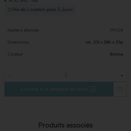
€ 14,52 (Incl. TVA)
Prix de Location pour 3 Jours
Numéro d'article
PP035
Dimensions
cm. 33l x 28h x 33p
Couleur
Bronze
-
+
Quantité
AJOUTER À LA DEMANDE DE DEVIS
AJOUT
À
LA
LISTE
DE
SOUHAI
Produits associés