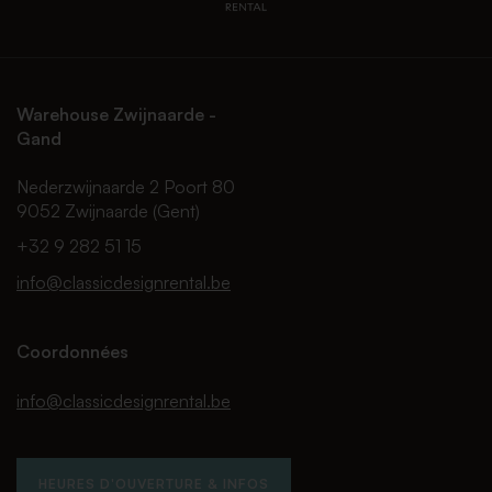
Warehouse Zwijnaarde -
Gand
Nederzwijnaarde 2 Poort 80
9052 Zwijnaarde (Gent)
+32 9 282 51 15
info@classicdesignrental.be
Coordonnées
info@classicdesignrental.be
HEURES D'OUVERTURE & INFOS