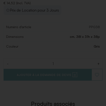
€ 14,52 (Incl. TVA)
Prix de Location pour 3 Jours
Numéro d'article
PP038
Dimensions
cm. 38l x 31h x 38p
Couleur
Gris
-
+
Quantité
AJOUTER À LA DEMANDE DE DEVIS
AJOUT
À
LA
LISTE
DE
SOUHAI
Produits associés