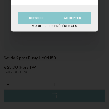
REFUSER
ACCEPTER
MODIFIER LES PRÉFÉRENCES
Set de 2 pots Rusty H60/H50
€ 25,00 (Hors TVA)
€ 30,25 (Incl. TVA)
-
+
Quantité