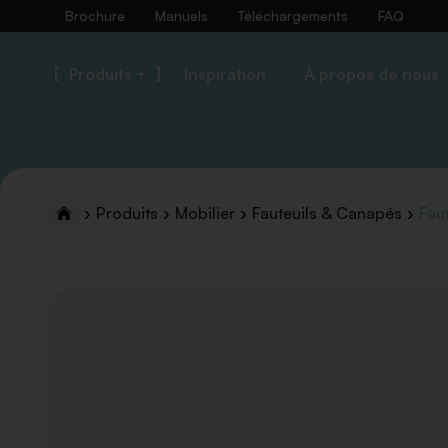
Brochure
Manuels
Téléchargements
FAQ
Produits +
Inspiration
À propos de nous
Produits
Mobilier
Fauteuils & Canapés
Faut