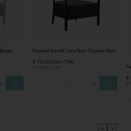
 Beige
Fauteuil Kartell Cara Noir-Coussin Noir
€ 76,00 (Hors TVA)
Fa
€ 91,96 (Incl. TVA)
€ 
+
-
+
€ 1
Quantité
Q