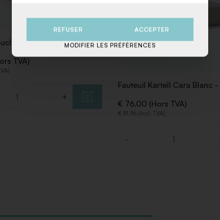
REFUSER
ACCEPTER
ouclé Blanc
MODIFIER LES PRÉFÉRENCES
ors TVA)
TVA)
Fauteuil Kartell Cara Blanc -
+
€ 76,00 (Hors TVA)
€ 91,96 (Incl. TVA)
-
Quantité