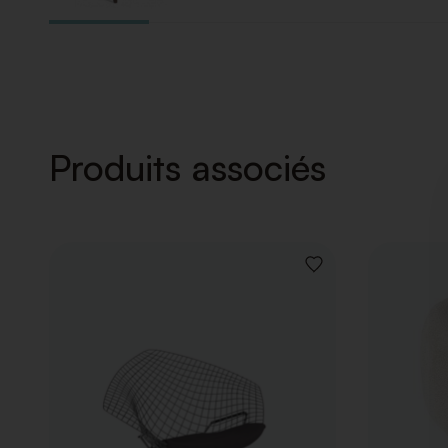
Produits associés
AJOUTER
À
LA
LISTE
DE
SOUHAITS