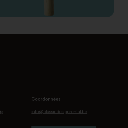
Coordonnées
info@classicdesignrental.be
ts