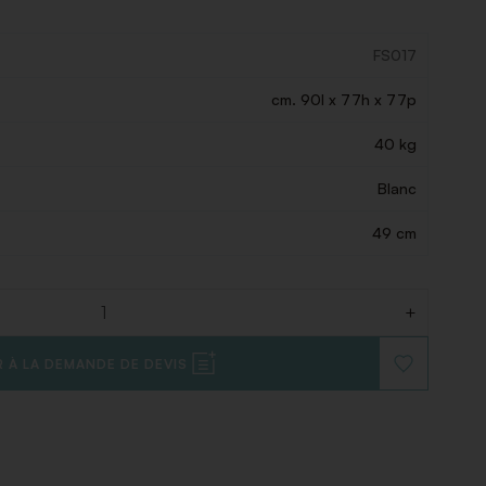
FS017
cm. 90l x 77h x 77p
40 kg
Blanc
49 cm
+
 À LA DEMANDE DE DEVIS
AJOUTER
À
LA
LISTE
DE
SOUHAITS