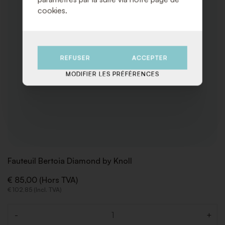
cookies.
REFUSER
ACCEPTER
MODIFIER LES PRÉFÉRENCES
Fauteuil Bertoia Diamond by Knoll
€ 85,00 (Hors TVA)
€ 102,85 (Incl. TVA)
-
+
Quantité