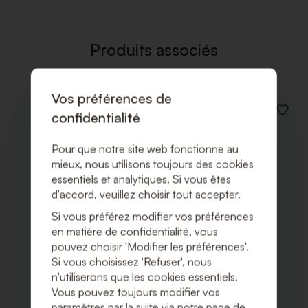
LISTE
DE
SOUHAI
Produits associés
Vos préférences de
confidentialité
AJOUT
À
LA
Pour que notre site web fonctionne au
LISTE
DE
mieux, nous utilisons toujours des cookies
SOUHA
essentiels et analytiques. Si vous êtes
d'accord, veuillez choisir tout accepter.
Si vous préférez modifier vos préférences
en matière de confidentialité, vous
pouvez choisir 'Modifier les préférences'.
Si vous choisissez 'Refuser', nous
n'utiliserons que les cookies essentiels.
Vous pouvez toujours modifier vos
paramètres par la suite via notre page de