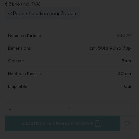
€ 31,46 (Incl. TVA)
Prix de Location pour 3 Jours
Numéro d'article
FS079
Dimensions
cm. 50l x 90h x 78p
Couleur
Brun
Hauteur d'assise
40 cm
Empilable
Oui
-
+
Quantité
AJOUTER À LA DEMANDE DE DEVIS
AJOUT
À
LA