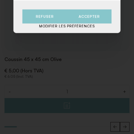
REFUSER
ACCEPTER
MODIFIER LES PRÉFÉRENCES
Coussin 45 x 45 cm Olive
€ 5,00 (Hors TVA)
€ 6,05 (Incl. TVA)
-
+
Quantité