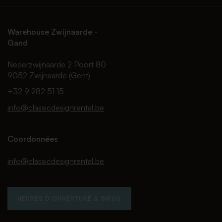
Warehouse Zwijnaarde -
Gand
Nederzwijnaarde 2 Poort 80
9052 Zwijnaarde (Gent)
+32 9 282 51 15
info@classicdesignrental.be
Coordonnées
info@classicdesignrental.be
HEURES D'OUVERTURE & INFOS