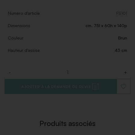
Numéro d'article
FS101
Dimensions
cm. 75l x 60h x 140p
Couleur
Brun
Hauteur d'assise
43 cm
-
+
Quantité
AJOUTER À LA DEMANDE DE DEVIS
AJOUT
À
LA
LISTE
DE
SOUHAI
Produits associés