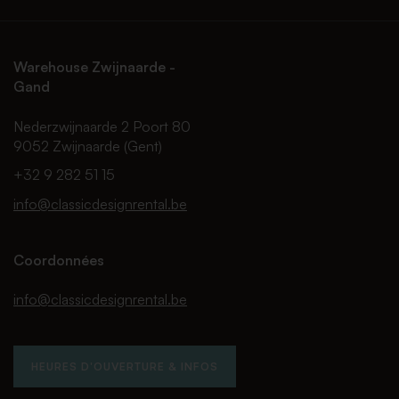
Warehouse Zwijnaarde -
Gand
Nederzwijnaarde 2 Poort 80
9052 Zwijnaarde (Gent)
+32 9 282 51 15
info@classicdesignrental.be
Coordonnées
info@classicdesignrental.be
HEURES D'OUVERTURE & INFOS