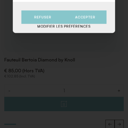
REFUSER
ACCEPTER
MODIFIER LES PRÉFÉRENCES
Fauteuil Bertoia Diamond by Knoll
€ 85,00 (Hors TVA)
€ 102,85 (Incl. TVA)
-
+
Quantité