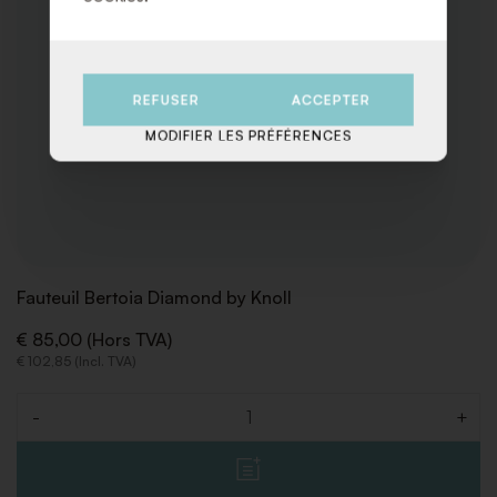
REFUSER
ACCEPTER
MODIFIER LES PRÉFÉRENCES
Fauteuil Bertoia Diamond by Knoll
€ 85,00 (Hors TVA)
€ 102,85 (Incl. TVA)
-
+
Quantité