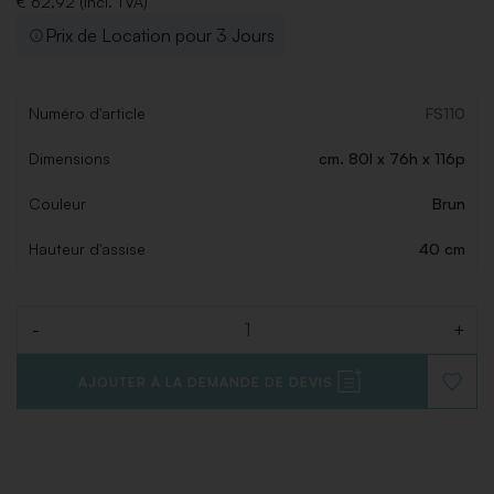
€ 62,92 (Incl. TVA)
Prix de Location pour 3 Jours
Numéro d'article
FS110
Dimensions
cm. 80l x 76h x 116p
Couleur
Brun
Hauteur d'assise
40 cm
-
+
Quantité
AJOUTER À LA DEMANDE DE DEVIS
AJOUT
À
LA
LISTE
DE
SOUHAI