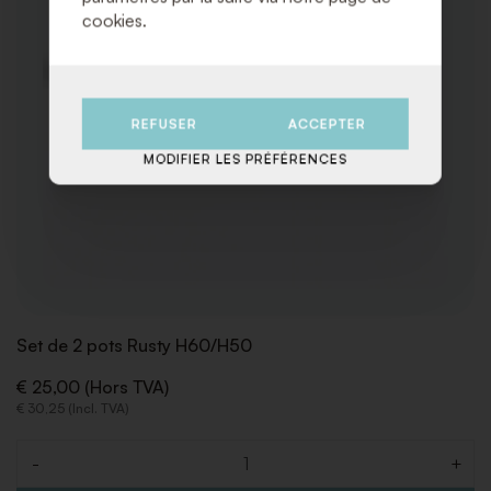
cookies.
REFUSER
ACCEPTER
MODIFIER LES PRÉFÉRENCES
Set de 2 pots Rusty H60/H50
€ 25,00 (Hors TVA)
€ 30,25 (Incl. TVA)
-
+
Quantité