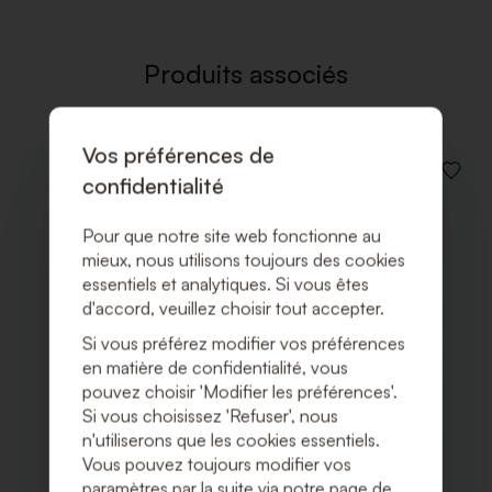
LISTE
DE
SOUHAI
Produits associés
Vos préférences de
AJOUT
confidentialité
À
LA
Pour que notre site web fonctionne au
LISTE
DE
mieux, nous utilisons toujours des cookies
SOUHA
essentiels et analytiques. Si vous êtes
d'accord, veuillez choisir tout accepter.
Si vous préférez modifier vos préférences
en matière de confidentialité, vous
pouvez choisir 'Modifier les préférences'.
Si vous choisissez 'Refuser', nous
n'utiliserons que les cookies essentiels.
Vous pouvez toujours modifier vos
paramètres par la suite via notre page de