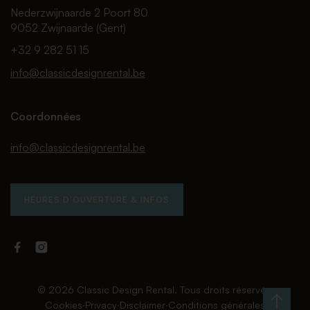
Nederzwijnaarde 2 Poort 80
9052 Zwijnaarde (Gent)
+32 9 282 51 15
info@classicdesignrental.be
Coordonnées
info@classicdesignrental.be
HEURES D'OUVERTURE & INFOS
Facebook
Instagram
Classic
Classic
Design
Design
Rental
Rental
© 2026 Classic Design Rental. Tous droits réservés.
Cookies
∙
Privacy
∙
Disclaimer
∙
Conditions générales