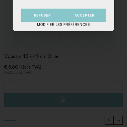
REFUSER
ACCEPTER
MODIFIER LES PRÉFÉRENCES
Coussin 45 x 45 cm Olive
€ 5,00 (Hors TVA)
€ 6,05 (Incl. TVA)
-
+
Quantité