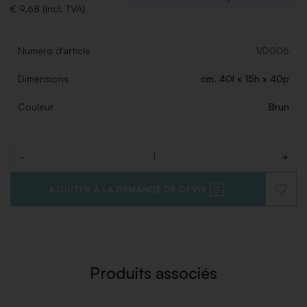
€ 9,68 (Incl. TVA)
Numéro d'article
VD006
Dimensions
cm. 40l x 15h x 40p
Couleur
Brun
-
+
Quantité
AJOUTER À LA DEMANDE DE DEVIS
AJOUT
À
LA
LISTE
DE
SOUHAI
Produits associés