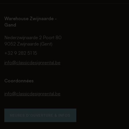
Warehouse Zwijnaarde -
Gand
Nederzwijnaarde 2 Poort 80
9052 Zwijnaarde (Gent)
+32 9 282 51 15
info@classicdesignrental.be
Coordonnées
info@classicdesignrental.be
HEURES D'OUVERTURE & INFOS